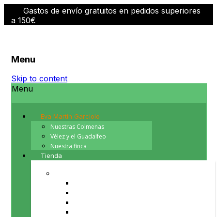
Gastos de envío gratuitos en pedidos superiores
a 150€
Menu
Skip to content
Menu
Eva Martín Garciolo
Nuestras Colmenas
Vélez y el Guadalfeo
Nuestra finca
Tienda
PRODUCTOS DE LA COLMENA
Cera de abeja
Miel
Polen
Propoleo