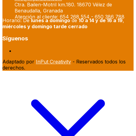
Ctra. Bailen-Motril km.180. 18670 Vélez de
Benaudalla, Granada
Atención al cliente: 654 268 554 - 650 386 788
Horario: De
lunes a domingo
de
10 a 14 y de 16 a 19
,
miércoles y domingo tarde cerrado
Síguenos
Adaptado por
InPut Creativity
- Reservados todos los
derechos.