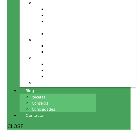
PRODUCTOS PARA TU MESA
Aceite de Oliva
Fruta y verdura de temporada
Repostería, chocolates y
mermeladas
Vinos
PRODUCTOS PARA TI
Cosmética natural
Minerales
PRODUCTOS PARA TU HOGAR
Herbolario
Inciensos y Esencias
Souvenirs
PRODUCTOS PARA REGALAR
Blog
Recetas
Consejos
Curiosidades
Contactar
CLOSE