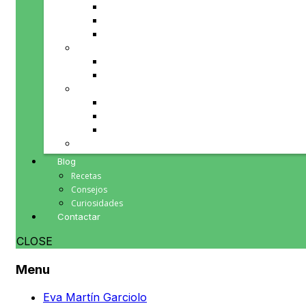
Fruta y verdura de temporada
Repostería, chocolates y mermeladas
Vinos
PRODUCTOS PARA TI
Cosmética natural
Minerales
PRODUCTOS PARA TU HOGAR
Herbolario
Inciensos y Esencias
Souvenirs
PRODUCTOS PARA REGALAR
Blog
Recetas
Consejos
Curiosidades
Contactar
CLOSE
Menu
Eva Martín Garciolo