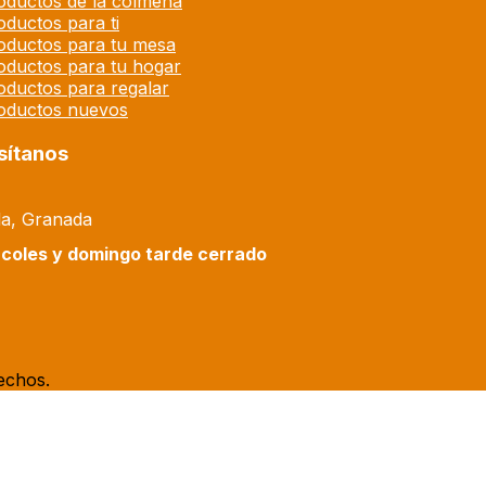
oductos de la colmena
oductos para ti
oductos para tu mesa
oductos para tu hogar
oductos para regalar
oductos nuevos
sítanos
la, Granada
coles y domingo tarde cerrado
echos.