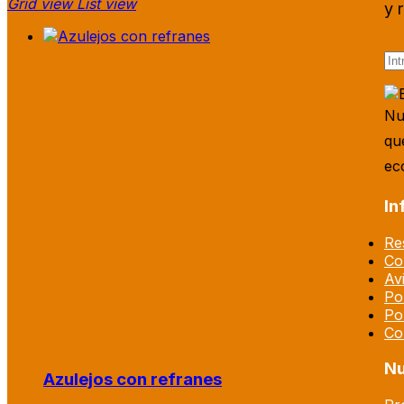
Grid view
List view
y 
Nu
qu
ec
In
Re
Co
Av
Pol
Po
Co
Nu
Azulejos con refranes