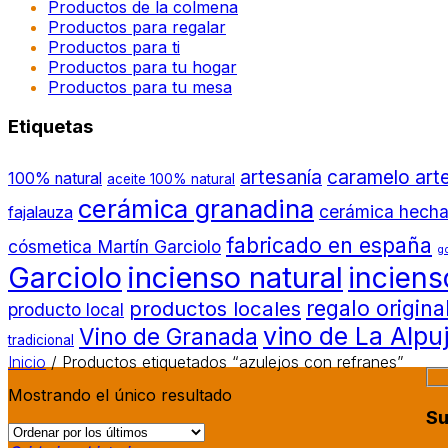
Productos de la colmena
Productos para regalar
Productos para ti
Productos para tu hogar
Productos para tu mesa
Etiquetas
artesanía
caramelo art
100% natural
aceite 100% natural
cerámica granadina
cerámica hecha
fajalauza
fabricado en españa
cósmetica Martín Garciolo
g
Garciolo
incienso natural
inciens
regalo origina
productos locales
producto local
vino de La Alpu
Vino de Granada
tradicional
Inicio
/
Productos etiquetados “azulejos con refranes”
Mostrando el único resultado
Su