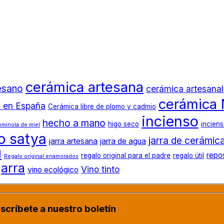
cerámica artesana
esano
cerámica artesanal
cerámica 
 en España
Cerámica libre de plomo y cadmio
incienso
hecho a mano
higo seco
incien
ominola de miel
o satya
jarra de cerámic
jarra artesana
jarra de agua
l
repo
regalo original para el padre
regalo útil
Regalo original enamorados
jarra
Vino tinto
vino ecológico
scríbete a nuestro boletín