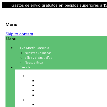
Gastos de envío gratuitos en pedidos superiores a 1
Menu
Skip to content
Menu
Eva Martín Garciolo
Nuestras Colmenas
Vélez y el Guadalfeo
Nuestra finca
Tienda
PRODUCTOS DE LA COLMENA
Cera de abeja
Miel
Polen
Propoleo
PRODUCTOS PARA TU MESA
Aceite de Oliva