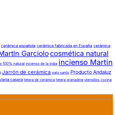
cerámica española
cerámica fabricada en España
cerámica
Martín Garciolo
cosmética natural
incienso Martin
so 100% natural
incienso de la india
Jarrón de cerámica
a
Producto Andaluz
palo santo
steria casera
tetera de cerámica
tetera granadina
utensilios cocina