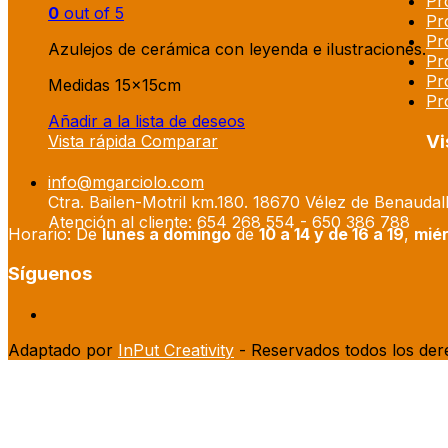
Pr
0
out of 5
Pr
Pr
Azulejos de cerámica con leyenda e ilustraciones.
Pr
Pr
Medidas 15x15cm
Pr
Añadir a la lista de deseos
Vi
Vista rápida
Comparar
info@mgarciolo.com
Ctra. Bailen-Motril km.180. 18670 Vélez de Benaudal
Atención al cliente: 654 268 554 - 650 386 788
Horario: De
lunes a domingo
de
10 a 14 y de 16 a 19
,
miér
Síguenos
Adaptado por
InPut Creativity
- Reservados todos los der