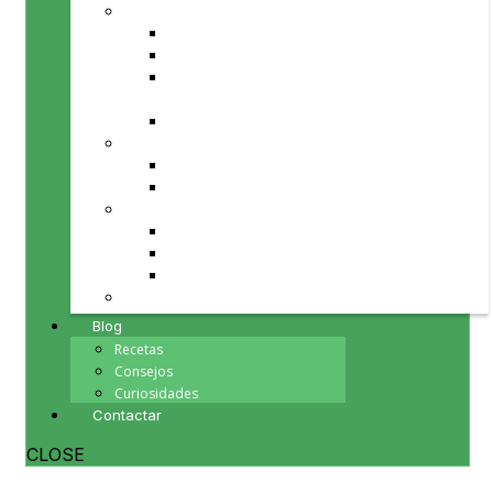
PRODUCTOS PARA TU MESA
Aceite de Oliva
Fruta y verdura de temporada
Repostería, chocolates y
mermeladas
Vinos
PRODUCTOS PARA TI
Cosmética natural
Minerales
PRODUCTOS PARA TU HOGAR
Herbolario
Inciensos y Esencias
Souvenirs
PRODUCTOS PARA REGALAR
Blog
Recetas
Consejos
Curiosidades
Contactar
CLOSE