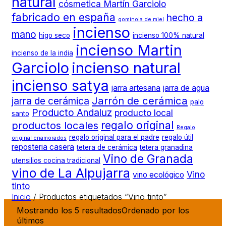
natural
cósmetica Martín Garciolo
fabricado en españa
hecho a
gominola de miel
incienso
mano
higo seco
incienso 100% natural
incienso Martin
incienso de la india
Garciolo
incienso natural
incienso satya
jarra artesana
jarra de agua
Jarrón de cerámica
jarra de cerámica
palo
Producto Andaluz
producto local
santo
regalo original
productos locales
Regalo
regalo original para el padre
regalo útil
original enamorados
reposteria casera
tetera de cerámica
tetera granadina
Vino de Granada
utensilios cocina tradicional
vino de La Alpujarra
Vino
vino ecológico
tinto
Inicio
/
Productos etiquetados “Vino tinto”
Mostrando los 5 resultados
Ordenado por los
últimos