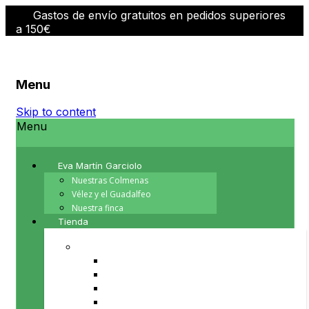
Gastos de envío gratuitos en pedidos superiores
a 150€
Menu
Skip to content
Menu
Eva Martín Garciolo
Nuestras Colmenas
Vélez y el Guadalfeo
Nuestra finca
Tienda
PRODUCTOS DE LA COLMENA
Cera de abeja
Miel
Polen
Propoleo