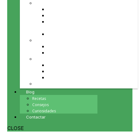
PRODUCTOS PARA TU MESA
Aceite de Oliva
Fruta y verdura de temporada
Repostería, chocolates y
mermeladas
Vinos
PRODUCTOS PARA TI
Cosmética natural
Minerales
PRODUCTOS PARA TU HOGAR
Herbolario
Inciensos y Esencias
Souvenirs
PRODUCTOS PARA REGALAR
Blog
Recetas
Consejos
Curiosidades
Contactar
CLOSE