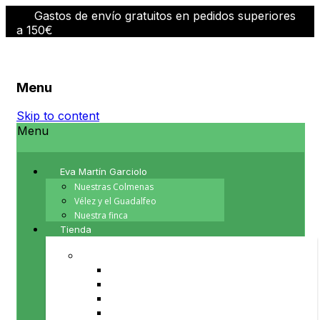
Gastos de envío gratuitos en pedidos superiores
a 150€
Menu
Skip to content
Menu
Eva Martín Garciolo
Nuestras Colmenas
Vélez y el Guadalfeo
Nuestra finca
Tienda
PRODUCTOS DE LA COLMENA
Cera de abeja
Miel
Polen
Propoleo