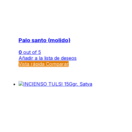
Palo santo (molido)
0
out of 5
Añadir a la lista de deseos
Vista rápida
Comparar