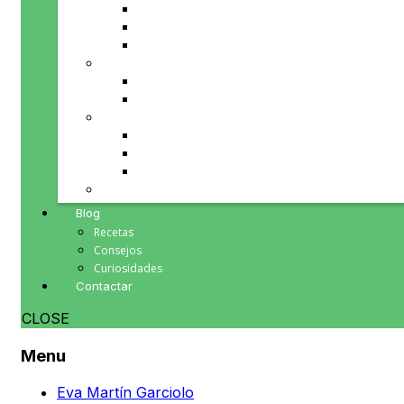
Fruta y verdura de temporada
Repostería, chocolates y mermeladas
Vinos
PRODUCTOS PARA TI
Cosmética natural
Minerales
PRODUCTOS PARA TU HOGAR
Herbolario
Inciensos y Esencias
Souvenirs
PRODUCTOS PARA REGALAR
Blog
Recetas
Consejos
Curiosidades
Contactar
CLOSE
Menu
Eva Martín Garciolo