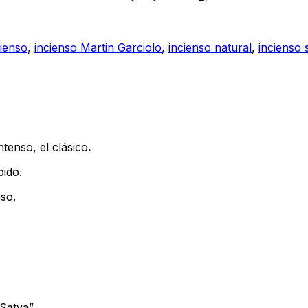
cienso
,
incienso Martin Garciolo
,
incienso natural
,
incienso 
ntenso, el clásico
.
bido.
nso.
Satya”