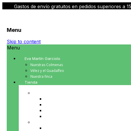
Gastos de envío gratuitos en pedidos superiores a 1
Menu
Skip to content
Menu
Eva Martín Garciolo
Nuestras Colmenas
Vélez y el Guadalfeo
Nuestra finca
Tienda
PRODUCTOS DE LA COLMENA
Cera de abeja
Miel
Polen
Propoleo
PRODUCTOS PARA TU MESA
Aceite de Oliva