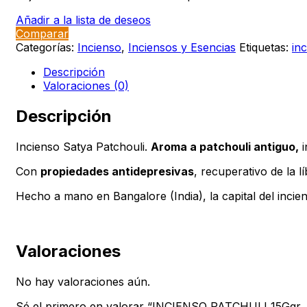
Añadir a la lista de deseos
Comparar
Categorías:
Incienso
,
Inciensos y Esencias
Etiquetas:
in
Descripción
Valoraciones (0)
Descripción
Incienso Satya Patchouli.
Aroma a patchouli antiguo,
i
Con
propiedades antidepresivas
, recuperativo de la lí
Hecho a mano en Bangalore (India), la capital del incie
Valoraciones
No hay valoraciones aún.
Sé el primero en valorar “INCIENSO PATCHULI 15Ggr. 