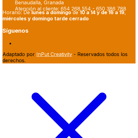
Benaudalla, Granada
Atención al cliente: 654 268 554 - 650 386 788
Horario: De
lunes a domingo
de
10 a 14 y de 16 a 19
,
miércoles y domingo tarde cerrado
Síguenos
Adaptado por
InPut Creativity
- Reservados todos los
derechos.