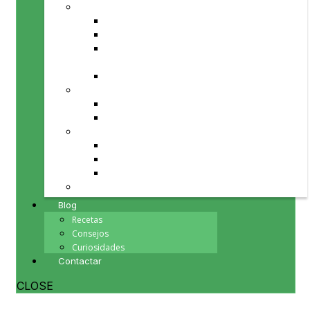
PRODUCTOS PARA TU MESA
Aceite de Oliva
Fruta y verdura de temporada
Repostería, chocolates y
mermeladas
Vinos
PRODUCTOS PARA TI
Cosmética natural
Minerales
PRODUCTOS PARA TU HOGAR
Herbolario
Inciensos y Esencias
Souvenirs
PRODUCTOS PARA REGALAR
Blog
Recetas
Consejos
Curiosidades
Contactar
CLOSE