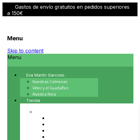
Gastos de envío gratuitos en pedidos superiores
a 150€
Menu
Skip to content
Menu
Eva Martín Garciolo
Nuestras Colmenas
Vélez y el Guadalfeo
Nuestra finca
Tienda
PRODUCTOS DE LA COLMENA
Cera de abeja
Miel
Polen
Propoleo