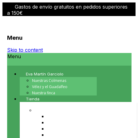
Gastos de envío gratuitos en pedidos superiores
a 150€
Menu
Skip to content
Menu
Eva Martín Garciolo
Nuestras Colmenas
Vélez y el Guadalfeo
Nuestra finca
Tienda
PRODUCTOS DE LA COLMENA
Cera de abeja
Miel
Polen
Propoleo