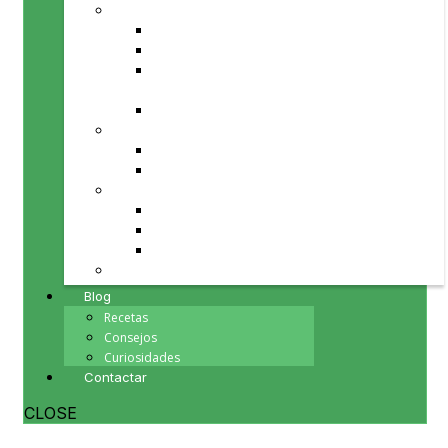
PRODUCTOS PARA TU MESA
Aceite de Oliva
Fruta y verdura de temporada
Repostería, chocolates y
mermeladas
Vinos
PRODUCTOS PARA TI
Cosmética natural
Minerales
PRODUCTOS PARA TU HOGAR
Herbolario
Inciensos y Esencias
Souvenirs
PRODUCTOS PARA REGALAR
Blog
Recetas
Consejos
Curiosidades
Contactar
CLOSE